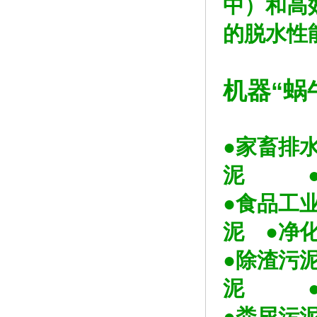
中）和高
的脱水性
机器“蜗
●家畜排
泥 ●
●食品工
泥 ●净
●除渣
泥 ●
●粪尿