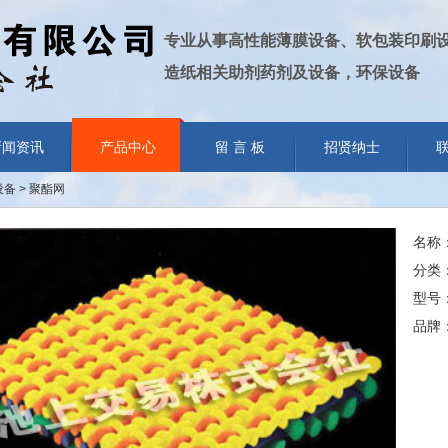
专业从事高性能薄膜设备、软包装印刷
造纸相关助剂药剂及设备，环保设备
新闻资讯
产品中心
留 言 板
招贤纳士
备 > 聚酯网
名称
分类
型号
品牌